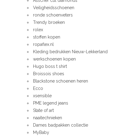
Asscher cut diamonds
Veiligheidsschoenen
ronde schoenveters
Trendy broeken
rolex
stoffen kopen
ropaflex.nl
Kleding bedrukken Nieuw-Lekkerland
werkschoenen kopen
Hugo boss t shirt
Broissois shoes
Blackstone schoenen heren
Ecco
xsensible
PME legend jeans
State of art
naaitechnieken
Dames badpakken collectie
MyBaby