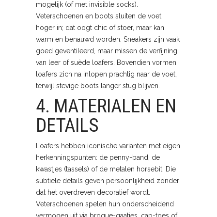
mogelijk (of met invisible socks).
Veterschoenen en boots sluiten de voet
hoger in; dat oogt chic of stoer, maar kan
warm en benauwd worden. Sneakers zijn vaak
goed geventileerd, maar missen de verfijning
van leer of suède loafers. Bovendien vormen
loafers zich na inlopen prachtig naar de voet,
terwijl stevige boots langer stug blijven.
4. MATERIALEN EN
DETAILS
Loafers hebben iconische varianten met eigen
herkenningspunten: de penny-band, de
kwastjes (tassels) of de metalen horsebit. Die
subtiele details geven persoonlijkheid zonder
dat het overdreven decoratief wordt.
Veterschoenen spelen hun onderscheidend
vermogen uit via brogue-gaatjes, cap-toes of