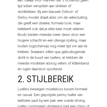
aan, ideaal voor mannen die ’s ochtends geen
tijd willen verspillen aan strikken of
dichtklikken. Bij een klassiek Oxford- of
Derby-model draait alles om de vetersluiting:
die geeft een strakke, formele look, maar
betekent ook dat je elke keer moet veteren.
Boots bieden meestal meer steun door een
hogere schacht en een stevige sluiting, maar
kosten logischerwijs nog meer tijd om aan te
trekken. Sneakers zitten qua gebruiksgemak
dicht in de buurt van loafers, al hebben de
meeste modellen alsnog veters of klittenband
en ogen daardoor sportiever.
2. STIJLBEREIK
Loafers bewegen moeiteloos tussen formeel
en casual. Een gepolijste penny loafer van
kalfsleer past bij een pak; een suède driving
loafer combineert uitstekend met een chino of