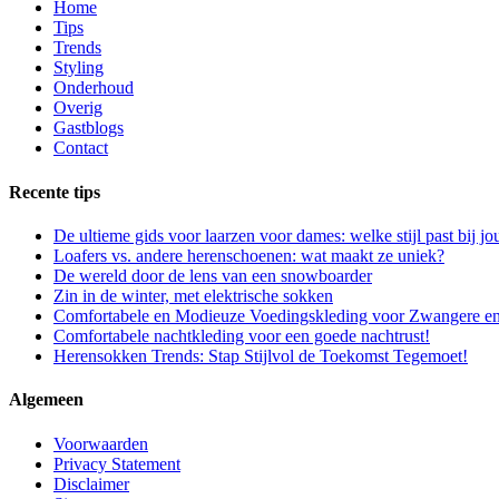
Home
Tips
Trends
Styling
Onderhoud
Overig
Gastblogs
Contact
Recente tips
De ultieme gids voor laarzen voor dames: welke stijl past bij jo
Loafers vs. andere herenschoenen: wat maakt ze uniek?
De wereld door de lens van een snowboarder
Zin in de winter, met elektrische sokken
Comfortabele en Modieuze Voedingskleding voor Zwangere e
Comfortabele nachtkleding voor een goede nachtrust!
Herensokken Trends: Stap Stijlvol de Toekomst Tegemoet!
Algemeen
Voorwaarden
Privacy Statement
Disclaimer